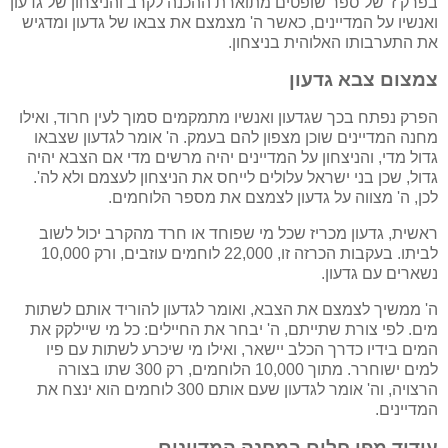
בפרק ז' של ספר שופטים מתוארת ההכנה לקרב והניצחון של גדעון
ואנשיו על המדיינים, כאשר ה' מצמצם את צבאו של גדעון ומדגיש
את התערבותו האלוהית בניצחון.
צמצום צבא גדעון
הפרק נפתח בכך שגדעון ואנשיו מתמקמים סמוך לעין חרוד, ואילו
מחנה המדיינים שוכן מצפון להם בעמק. ה' אומר לגדעון שצבאו
גדול מדי, והניצחון על המדיינים יהיה מרשים מדי אם הצבא יהיה
גדול, שכן בני ישראל עלולים לייחס את הניצחון לעצמם ולא לה'.
לכן, ה' מצווה על גדעון לצמצם את מספר הלוחמים.
ראשית, גדעון מכריז שכל מי שפוחד או חרד מהקרב יכול לשוב
לביתו. בעקבות הכרזה זו, 22,000 לוחמים עוזבים, ורק 10,000
נשארים עם גדעון.
ה' ממשיך לצמצם את הצבא, ואומר לגדעון להוריד אותם לשתות
מים. לפי צורת שתייתם, ה' יבחר את החיילים: כל מי שיילקק את
המים בידיו כדרך הכלב יישאר, ואילו מי שיכרע לשתות עם פיו
למים ישוחרר. מתוך 10,000 הלוחמים, רק 300 שתו בצורה
הרצויה, וה' אומר לגדעון שעם אותם 300 לוחמים הוא ינצח את
המדיינים.
עידוד מפי חלום במחנה המדיינים