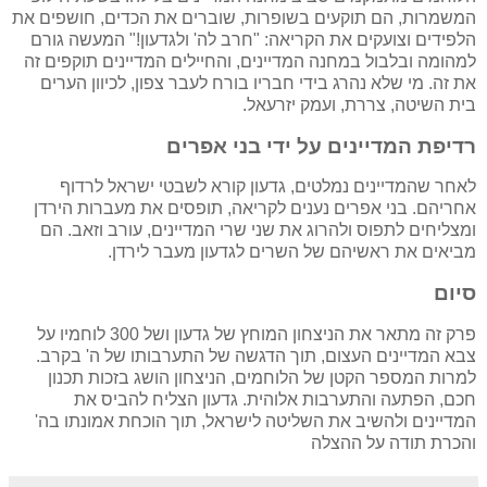
המשמרות, הם תוקעים בשופרות, שוברים את הכדים, חושפים את
הלפידים וצועקים את הקריאה: "חרב לה' ולגדעון!" המעשה גורם
למהומה ובלבול במחנה המדיינים, והחיילים המדיינים תוקפים זה
את זה. מי שלא נהרג בידי חבריו בורח לעבר צפון, לכיוון הערים
בית השיטה, צררת, ועמק יזרעאל.
רדיפת המדיינים על ידי בני אפרים
לאחר שהמדיינים נמלטים, גדעון קורא לשבטי ישראל לרדוף
אחריהם. בני אפרים נענים לקריאה, תופסים את מעברות הירדן
ומצליחים לתפוס ולהרוג את שני שרי המדיינים, עורב וזאב. הם
מביאים את ראשיהם של השרים לגדעון מעבר לירדן.
סיום
פרק זה מתאר את הניצחון המוחץ של גדעון ושל 300 לוחמיו על
צבא המדיינים העצום, תוך הדגשה של התערבותו של ה' בקרב.
למרות המספר הקטן של הלוחמים, הניצחון הושג בזכות תכנון
חכם, הפתעה והתערבות אלוהית. גדעון הצליח להביס את
המדיינים ולהשיב את השליטה לישראל, תוך הוכחת אמונתו בה'
והכרת תודה על ההצלה