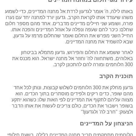
באותו לילה, ה' אומר לגדעון לרדת אל מחנה המדיינים, כדי לשמוע
משהו שיעודד אותו לקראת הקרב. גדעון יורד למחנה יחד עם נערו
פורה, ושומע שני חיילים מדיינים מדברים. אחד מהם מספר חלום
שחלם: כיכר לחם שעפה ונפלה על אוהל המדיינים והפכה אותו.
החייל השני מפרש את החלום ואומר שהחלום מרמז על גדעון,
שבא להשמיד את מחנה המדיינים.
לאחר ששמע את החלום והפירוש, גדעון מתמלא בביטחון
באלוהים, משתחווה לה' וחוזר אל מחנה ישראל. הוא מכנס את
300 הלוחמים ומורה להם להתכונן לקרב.
תוכנית הקרב
גדעון מחלק את 300 הלוחמים לשלוש קבוצות, ונותן לכל אחד
מהם שופר, כדים ריקים ולפידים מוסתרים בתוך הכדים. הוא
מצווה עליהם לתקוף את המדיינים לפי האות שלו: כשהוא יתקע
בשופר וישבור את הכדים, כולם צריכים לעשות את אותו הדבר
ולצעוק: "חרב לה' ולגדעון!"
הניצחון על המדיינים
הלוחמים מתמקמים סביב מחנה המדיינים בלילה. בשעת חילופי