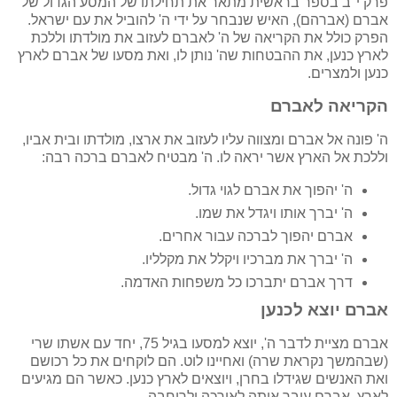
פרק י"ב בספר בראשית מתאר את תחילתו של המסע הגדול של
אברם (אברהם), האיש שנבחר על ידי ה' להוביל את עם ישראל.
הפרק כולל את הקריאה של ה' לאברם לעזוב את מולדתו וללכת
לארץ כנען, את ההבטחות שה' נותן לו, ואת מסעו של אברם לארץ
כנען ולמצרים.
הקריאה לאברם
ה' פונה אל אברם ומצווה עליו לעזוב את ארצו, מולדתו ובית אביו,
וללכת אל הארץ אשר יראה לו. ה' מבטיח לאברם ברכה רבה:
ה' יהפוך את אברם לגוי גדול.
ה' יברך אותו ויגדל את שמו.
אברם יהפוך לברכה עבור אחרים.
ה' יברך את מברכיו ויקלל את מקלליו.
דרך אברם יתברכו כל משפחות האדמה.
אברם יוצא לכנען
אברם מציית לדבר ה', יוצא למסעו בגיל 75, יחד עם אשתו שרי
(שבהמשך נקראת שרה) ואחיינו לוט. הם לוקחים את כל רכושם
ואת האנשים שגידלו בחרן, ויוצאים לארץ כנען. כאשר הם מגיעים
לארץ, אברם עובר אותה לאורכה ולרוחבה.