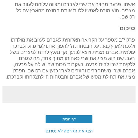
אשתו. פרעה מחזיר את שרי לאברם ומצווה עליהם לעזוב את
מצרים. הוא מורה לאנשיו ללוות אותם החוצה מהארץ עם כל
רכושם.
סיכום
פרק י"ב מספר על הקריאה האלוהית לאברם לעזוב את מולדתו
וללכת לארץ כנען, על הבטחות ה' להפוך אותו לגוי גדול ולברכה
עולמית. אברם מציית ויוצא לכנען, אך נאלץ לרדת למצרים בשל
רעב. שם הוא מציג את שרי כאחותו מתוך פחד, מה שגורם
ללקיחת שרי לבית פרעה. בעקבות מכות שה' שולח על פרעה,
אברם ושרי משתחררים וחוזרים לארץ כנען עם רכושם. הפרק
מציג את תחילת מסעו של אברם והבטחות ה' להצלחתו ולברכתו.
דף הבית
הצג את הגירסה לאינטרנט