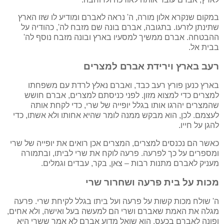
במקום שנקרא אלון מורה, ה' נראה לאברם ומודיע לו שזו הארץ
שתינתן לזרעו. בתגובה, אברם בונה שם מזבח לה', כהודיה על
ההבטחה. אברם ממשיך למסעיו בארץ ובונה מזבח נוסף לה'
בבית אל.
רעב בארץ וירידת אברם למצרים
בארץ כנען פורץ רעב כבד, ואברם נאלץ לרדת עם משפחתו
למצרים כדי למצוא מזון. לפני כניסתם למצרים, אברם חושש
שהמצרים יהרגו אותו בגלל יופייה של שרי, כדי לקחת אותה
לעצמם. לכן, הוא מבקש ממנה לומר שהיא אחותו ולא אשתו, כדי
להגן על חייו.
כאשר הם נכנסים למצרים, המצרים אכן רואים את יופייה של שרי
ומספרים על כך לפרעה. פרעה לוקח את שרי לביתו, ובתמורה
מעניק לאברם מתנות רבות – צאן, בקר, עבדים וגמלים.
מכות על בית פרעה ושחרור שרי
ה' שולח מכות קשות על פרעה ועל ביתו בגלל לקיחת שרי. פרעה
מגלה את האמת שאברם ושרי הם למעשה בעל ואישה, ולא אחים,
ופונה לאברם בכעס. הוא שואל מדוע אברם לא אמר ששרי היא