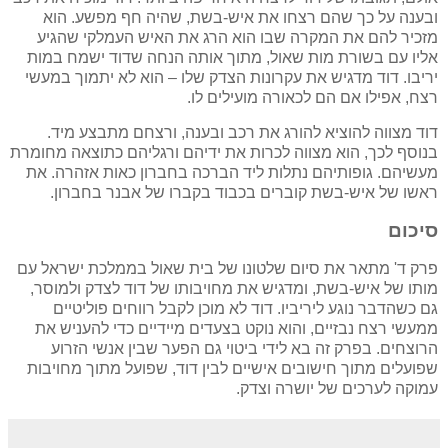
ובענה על כך שהם רצחו את איש-בשת, שהיה חף מפשע. הוא
מזכיר להם את המקרה שבו הוא הרג את האיש העמלקי שהגיע
אליו עם בשורת מות שאול, מתוך אותה הנחה שדוד ישמח במות
יריבו. דוד מדגיש את עקרונות הצדק שלו – הוא לא יתמוך במעשי
רצח, אפילו אם הם לכאורה מועילים לו.
דוד מצווה להוציא להורג את רכב ובענה, ורצחם מתבצע מיד.
בנוסף לכך, הוא מצווה לכרות את ידיהם ורגליהם כתוצאה מחומרת
מעשיהם. גופותיהם נתלות ליד הברכה בחברון כאות אזהרה. את
ראשו של איש-בשת קוברים בכבוד בקברו של אבנר בחברון.
סיכום
פרק ד' מתאר את סיום שלטונו של בית שאול בממלכת ישראל עם
מותו של איש-בשת, ומדגיש את מחויבותו של דוד לצדק ולמוסר,
גם כשהדבר נוגע ליריביו. דוד לא מוכן לקבל רווחים פוליטיים
ממעשי רצח נבזיים, והוא נוקט בצעדים מיידיים כדי להעניש את
הרוצחים. בפרק זה בא לידי ביטוי גם הפער שבין אנשי הזרוע
שפועלים מתוך חישובים אישיים לבין דוד, שפועל מתוך מחויבות
עמוקה לערכים של יושרה וצדק.