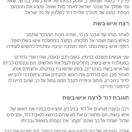
פרק ד' בספר שמואל ב' עוסק במותו של איש-בשת, בנו של שאול
ומי שמלך על שבטי ישראל לאחר מות שאול, ומציג את ההמשך
הבלתי נמנע של תהליך עליית דוד לשלטון על כל ישראל.
רצח איש-בשת
לאחר מותו של אבנר בן נר, שהיה הכוח המרכזי שתמך
באיש-בשת ושמר על מלכותו, המצב בממלכת איש-בשת הופך
רופף. איש-בשת נותר חסר תמיכה יציבה ומתחיל לחשוש לעתידו.
שני אנשים משבט בנימין, בשם רכב ובענה, שהיו שרי גדודים
בממלכת איש-בשת, מחליטים לנצל את חולשתו. הם נכנסים לביתו
של איש-בשת בצהריים, בזמן שהוא נח במיטתו, ורוצחים אותו.
לאחר מכן, הם כורתים את ראשו ולוקחים אותו עימם כדי להביאו
לדוד בחברון, מתוך ציפייה לקבל ממנו גמול על כך שהם סייעו לו
להיפטר מיריבו.
תגובת דוד לרצח איש-בשת
רכב ובענה מגיעים אל דוד בחברון, ומציגים בפניו את ראשו של
איש-בשת. הם מתארים את מעשיהם כהישג לטובת דוד, ומניחים
שדוד ישמח על כך שהם "נקמו" את נקמתו בשאול ובביתו.
אולם, תגובתו של דוד לרצח היא חריפה ביותר. דוד מוכיח את רכב