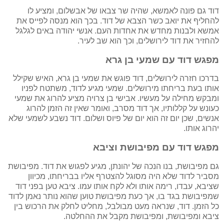
דוד גם פונה לאמשא, שהיה שר צבאו של אבשלום, ומציע לו
להחליף את יואב כשר הצבא של דוד. בכך הוא מנסה לפייס את
אמשא ולבנות מחדש את אחדות העם. אנשי יהודה באים לגלגל
להחזיר את דוד לירושלים, וכך הוא שב לעיר.
מפגש דוד עם שמעי בן גרא
בדרכו חזרה לירושלים, דוד פוגש את שמעי בן גרא, האיש שקילל
אותו בעת בריחתו מירושלים. שמעי מגיע לדוד, משתטח לפניו
ומבקש מחילה על מעשיו. אבישי בן צרויה מציע להרוג את שמעי
כעונש על קללותיו, אך דוד מסרב, ואומר שאין זה הזמן להרוג
אנשים, שכן יום זה הוא יום של פיוס ושלום. דוד נשבע לשמעי שלא
יהרוג אותו.
מפגש דוד עם מפיבושת וציבא
גם מפיבושת, בנו הנכה של יהונתן, מגיע לפגוש את דוד. מפיבושת
מסביר לדוד שלא היה מסוגל להצטרף אליו בבריחתו, מכיוון
שציבא, עבדו, רימה אותו ולא לקח אותו עמו. ציבא טען בפני דוד
שמפיבושת בגד בו, אך כעת מפיבושת טוען שהוא נותר נאמן לדוד
כל הזמן. דוד, שנראה מעט מבולבל, מחליט לחלק את הרכוש בין
ציבא ומפיבושת, ומפיבושת מקבל את ההחלטה.