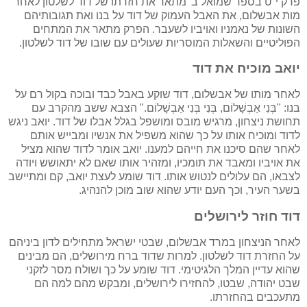
פרק י"ט בספר שמואל ב' מתאר את חזרתו של דוד לשלטון לאחר
מות אבשלום, את האבל העמוק של דוד על בנו ואת תגובותיהם
השונות של נאמניו ואויביו לשעבר. הפרק מתאר את המתחים
הפוליטיים והשאלות המוסריות שעולים עם שובו של דוד לשלטון.
יואב מוכיח את דוד
לאחר מותו של אבשלום, דוד שוקע באבל כבד ובוכה בקול רם על
בנו: "בְּנִי אַבְשָׁלוֹם, בְּנִי בְּנִי אַבְשָׁלוֹם." הצבא ששב מהקרב עם
תחושת ניצחון, מרגיש מובס ומושפל בגלל אבלו של דוד. יואב ניגש
לדוד ומוכיח אותו על כך שהוא משפיל את אנשיו ומבייש אותם
לאחר שהם סיכנו את חייהם למענו. יואב אומר לדוד שהוא מציל
את אויביו ומאבד את תומכיו, ומזהיר אותו שאם לא יתאושש ויודה
לצבאו, הם עלולים לנטוש אותו. דוד שומע לעצת יואב, קם ומתיישב
בשער העיר, וכך העם יודע שהוא שוב מוכן להנהיג.
דוד חוזר לירושלים
לאחר הניצחון במרד אבשלום, שבטי ישראל מתחילים לדון ביניהם
על החזרת דוד לשלטון. למרות שדוד ברח מירושלים, הם מבינים
שהוא עדיין המלך הלגיטימי. דוד שומע על כך ושולח מסר לזקני
שבט יהודה, שבטו, להחזירו לירושלים, ומבקש מהם למה הם
מתעכבים בהחזרתו.