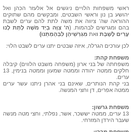
ראשי משפחות הלויים ניגשים אל אלעזר הכהן ואל
יהושע בן נון וראשי השבטים, ומבקשים מהם שתוקים
ההוראה שה' ציווה את משה לתת להם ערים לשבת
בהם ומגרשים לבהמות. (
ה' צִוָּה בְיַד מֹשֶׁה לָתֶת לָנוּ
עָרִים לָשָׁבֶת ו
את
מִגְרְשֵׁיהֶן לִבְהֶמְתֵּנוּ)
לכן עורכים הגרלה, איזה שבטים יתנו ערים לשבט הלוי:
משפחת קהת:
משפחתה של בני ארון (משפחה משבט הלווים) קיבלה
חלקים ממטה יהודה וממטה שמעון וממטה בנימין, 13
ערים.
בני קהת הנותרים, שאינם בני אהרן ניתנו עשר ערים
ממטה אפרים, דן וחצי המנשה.
משפחת גרשון:
13 ערים, ממטה יששכר, אשר, נפלתי, וחצי מטה מנשה
שעבר הירדן המזרחי.
משפחת מררי: