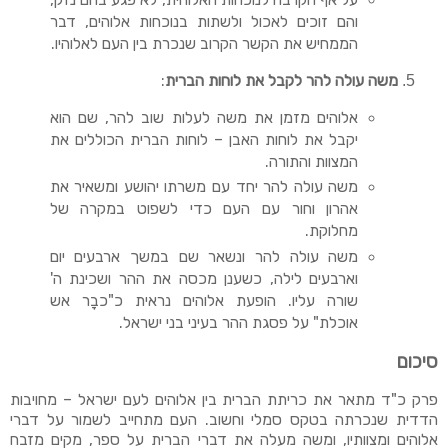
והם זוכים לאכול ולשתות בנוכחות אלוהים, דבר
הממחיש את הקשר הקרוב שנכרת בין העם לאלוהיו.
משה עולה להר לקבל את לוחות הברית
:
אלוהים מזמן את משה לעלות שוב להר, שם הוא
יקבל את לוחות האבן – לוחות הברית הכוללים את
המצוות והתורה.
משה עולה להר יחד עם משרתו יהושע ומשאיר את
אהרון וחור עם העם כדי לשפוט במקרה של
מחלוקת.
משה עולה להר ונשאר שם במשך ארבעים יום
וארבעים לילה, כשענן מכסה את ההר ושכינת ה'
שורה עליו. הופעת אלוהים נראית כ"כבָר אש
אוכלת" על פסגת ההר בעיני בני ישראל.
סיכום
פרק כ"ד מתאר את כריתת הברית בין אלוהים לעם ישראל – מחויבות
הדדית שנכרתה בטקס סמלי וחשוב. העם מתחייב לשמור על דברי
אלוהים ומצוותיו, ומשה מעלה את דברי הברית על ספר, מקים מזבח