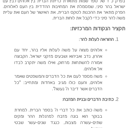
בפרק כ"ד של ספר שמות מתוארת כריתת הברית בין אלוהים לבין עם
ישראל בהר סיני, שמסמלת את המחויבות ההדדית בין העם לאלוהים.
הפרק מתאר את ההכנות לטקס הברית, את האישור של העם ואת עליית
משה להר סיני כדי לקבל את לוחות הברית.
תקציר הנקודות המרכזיות:
ההוראה לעלות להר
:
אלוהים מצווה על משה לעלות אליו בהר, יחד עם
אהרון, נדב ואביהוא ושבעים מזקני ישראל. הקבוצה
אמורה להשתחוות מרחוק, ואילו משה יתקרב לבדו
אל אלוהים.
משה מספר לעם את כל הדברים והמשפטים שאמר
אלוהים, והעם כולו מגיב באחדות ומתחייב: "כל
הדברים אשר דיבר ה' נעשה".
כתיבת הדברים ובניית המזבח
:
משה כותב את כל דברי ה' בספר הברית. למחרת
בבוקר הוא בונה מזבח למרגלות ההר ומקים
שתים-עשרה מצבות, כנגד שנים-עשר שבטי