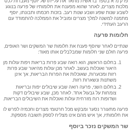
פרק מ"א בספר בראשית מתאר את עלייתו של יוסף מעבדות לכס
מלכות מצרים, לאחר שהוא מפענח את חלומותיו של פרעה בנוגע
לשבע שנות שפע ושבע שנות רעב. בזכות חכמתו ותבונתו, יוסף
מתמנה למשנה למלך מצרים ומוביל את הממלכה להתמודד עם
הרעב העתידי.
חלומות פרעה
שנתיים לאחר שיוסף פענח את חלומות שר המשקים ושר האופים,
פרעה חולם שני חלומות שמבלבלים אותו מאוד:
בחלום הראשון, הוא רואה שבע פרות בריאות ויפות עולות מן
היאור ואוכלות בעשב. לאחר מכן עולות מהיאור שבע פרות
רזות ומכוערות, שאוכלות את הפרות הבריאות, אך אינן
משתנות ונשארות רזות.
בחלום השני, פרעה רואה שבע שיבולים יפות ובריאות
צומחות על גבעול אחד. לאחר מכן, שבע שיבולים דקות
ושדופות רוח מזרחית עולות ואוכלות את השיבולים הבריאות.
פרעה מתעורר נסער ומבקש מכל חרטומי מצרים וחכמיה לפרש לו
את חלומותיו, אך איש מהם אינו מצליח לספק תשובה מספקת.
שר המשקים נזכר ביוסף