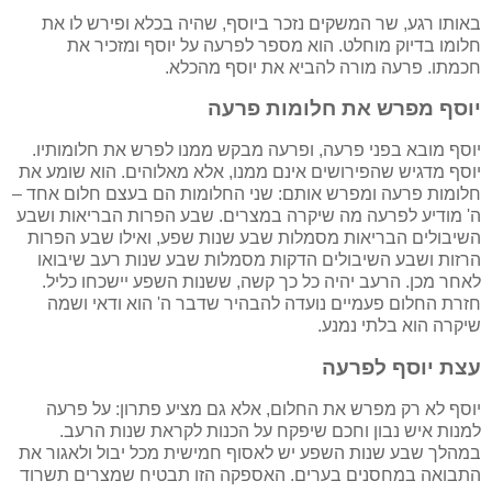
באותו רגע, שר המשקים נזכר ביוסף, שהיה בכלא ופירש לו את
חלומו בדיוק מוחלט. הוא מספר לפרעה על יוסף ומזכיר את
חכמתו. פרעה מורה להביא את יוסף מהכלא.
יוסף מפרש את חלומות פרעה
יוסף מובא בפני פרעה, ופרעה מבקש ממנו לפרש את חלומותיו.
יוסף מדגיש שהפירושים אינם ממנו, אלא מאלוהים. הוא שומע את
חלומות פרעה ומפרש אותם: שני החלומות הם בעצם חלום אחד –
ה' מודיע לפרעה מה שיקרה במצרים. שבע הפרות הבריאות ושבע
השיבולים הבריאות מסמלות שבע שנות שפע, ואילו שבע הפרות
הרזות ושבע השיבולים הדקות מסמלות שבע שנות רעב שיבואו
לאחר מכן. הרעב יהיה כל כך קשה, ששנות השפע יישכחו כליל.
חזרת החלום פעמיים נועדה להבהיר שדבר ה' הוא ודאי ושמה
שיקרה הוא בלתי נמנע.
עצת יוסף לפרעה
יוסף לא רק מפרש את החלום, אלא גם מציע פתרון: על פרעה
למנות איש נבון וחכם שיפקח על הכנות לקראת שנות הרעב.
במהלך שבע שנות השפע יש לאסוף חמישית מכל יבול ולאגור את
התבואה במחסנים בערים. האספקה הזו תבטיח שמצרים תשרוד