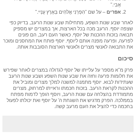
אָבִי."
אפרים
– על שם "הִפְרַנִי אֱלֹהִים בְּאֶרֶץ עָנְיִי."
לאחר שבע שנות השפע, מתחילות שבע שנות הרעב, בדיוק כפי
שצפה יוסף. הרעב מכה בכל הארצות, אך במצרים יש מספיק
תבואה בזכות ההכנות של יוסף. כאשר העם רעב, הם פונים
לפרעה, ופרעה מפנה אותם ליוסף. יוסף פותח את המחסנים ומוכר
את התבואה לאנשי מצרים ולאנשי הארצות הסובבות אותה.
סיכום
פרק מ"א מספר על עלייתו של יוסף לגדולה במצרים לאחר שפירש
את חלומות פרעה וחזה את שבע שנות השפע ושבע שנות הרעב
שעתידות לבוא. יוסף מתמנה למשנה למלך מצרים ומוביל את
ההכנות לקראת הרעב. בזכות חכמתו וראייתו למרחוק, מצרים
מתמודדת בהצלחה עם שנות הרעב, ויוסף הופך לדמות מפתח
בממלכה. הפרק מדגיש את השגחת ה' על יוסף ואת יכולתו לפעול
בחכמה כדי להציל את העם מרעב קשה.