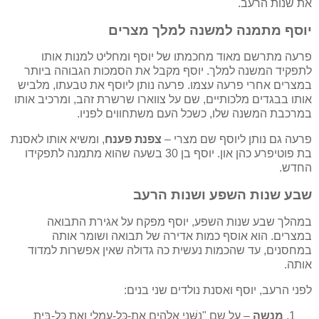
את שנות הרעב.
יוסף מתמנה למשנה למלך מצרים
פרעה מתרשם מאוד מחכמתו של יוסף ומחליט למנות אותו
לתפקיד המשנה למלך. יוסף מקבל את הסמכות הגבוהה ביותר
במצרים אחרי פרעה עצמו. פרעה נותן ליוסף את טבעתו, מלביש
אותו בבגדים מלכותיים, שם על צווארו שרשרת זהב, ומרכיב אותו
במרכבת המשנה שלו, כשכל העם משתחווים לפניו.
פרעה גם נותן ליוסף שם מצרי –
צפנת פענח
, ומשיא אותו לאסנת
בת פוטיפרע כהן און. יוסף בן 30 בשעה שהוא מתמנה לתפקידו
החדש.
שבע שנות השפע ושנות הרעב
במהלך שבע שנות השפע, יוסף מפקח על אגירת התבואה
במצרים. הוא אוסף כמות אדירה של תבואה ושומר אותה
במחסנים, עד שהכמות נעשית כה גדולה שאין אפשרות למדוד
אותה.
לפני הרעב, יוסף ואסנת נולדים שני בנים:
מנשה
– על שם "נַשַּׁנִי אֱלֹהִים אֶת-כָּל-עֲמָלִי וְאֵת כָּל-בֵּית